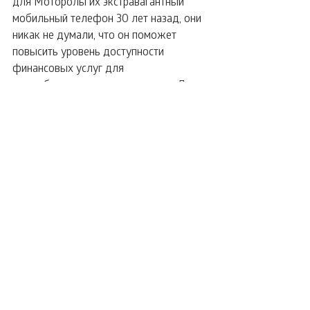
для Моторолы их экстравагантный 
мобильный телефон 30 лет назад, они 
никак не думали, что он поможет 
повысить уровень доступности 
финансовых услуг для 
малообеспеченных американцев. Для 
банков, желающих привлечь эту 
постоянно растущую группу 
потенциальных клиентов, внедрение 
инновационных мобильных решений 
является обязательным.
Автор: Хамед Шахбази, CEO 
облачного платёжного 
процессингового центра TIO Networks
Источник
.