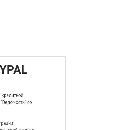
AYPAL
 кредитной 
 "Ведомости" со 
трации 
лось сообщение о 