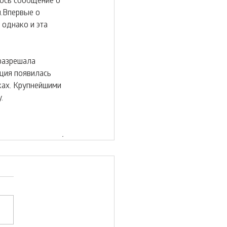
.Впервые о 
 однако и эта 
разрешала 
ция появилась 
ках. Крупнейшими 
.
.