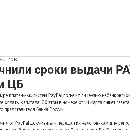
мар. 2013 г.
чнили сроки выдачи P
и ЦБ
мире платежных систем PayPal получит лицензию небанковской
е оплаты капитала. Об этом в номере от 14 марта пишет газета
го представителя Банка России.
учил от PayPal документы и передал их налоговикам для регис
кануне в блоге онлайн-аукциона eBay (владеет PayPal) появи