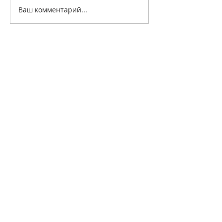
Ваш комментарий...
+7 499 499 4444
info@paymentcouncil.ru
Cabinet Lounge, Новая площадь, д.
6, Москва, 109012
© 2019, Национальная платежная
ассоциация