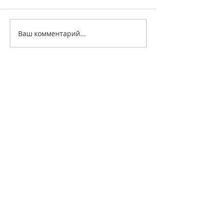
Ваш комментарий...
+7 499 499 4444
info@paymentcouncil.ru
Cabinet Lounge, Новая площадь, д.
6, Москва, 109012
© 2019, Национальная платежная
ассоциация