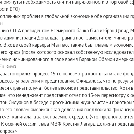
и упомянуты необходимость снятия напряженности в торговой сф
сти ВТО).
опленных проблем в глобальной экономике обе организации п
н.
ению США президентом Всемирного банка был избран Дэвид М
 в администрации Дональда Трампа пост заместителя министра
 В ходе своей карьеры Малпасс также был главным экономист
о его краха (после которого основал собственную исследовател
менил номинированного в свое время Бараком Обамой америка
н Кима.
 застопорился процесс 15-го пересмотра квот в капитале фонд
цессы управления и кредитования. Ожидалось, что по результ
еся страны получат более весомое представительство. Хотя 
е, что менеджмент представит отчет по 15-му пересмотру к о
тон Силуанов в беседе с российскими журналистами приоткры
. По его словам, американская делегация предложила финансир
счет капитала, а за счет заемных средств (что, предположите
 К осенней сессии глава МВФ Кристин Лагард должна представ
опросам.