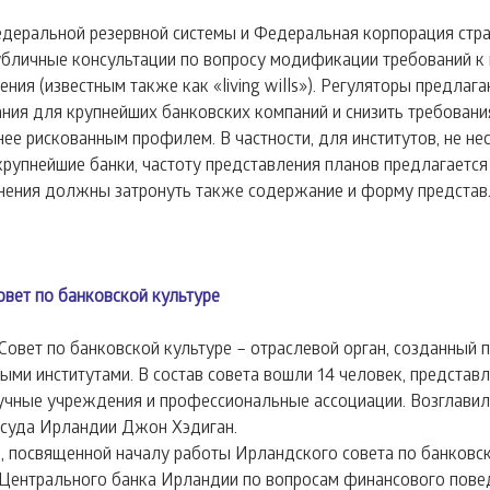
деральной резервной системы и Федеральная корпорация стра
бличные консультации по вопросу модификации требований к 
ия (известным также как «living wills»). Регуляторы предлага
ия для крупнейших банковских компаний и снизить требовани
ее рискованным профилем. В частности, для институтов, не не
крупнейшие банки, частоту представления планов предлагается 
енения должны затронуть также содержание и форму представле
вет по банковской культуре
овет по банковской культуре – отраслевой орган, созданный 
ми институтами. В состав совета вошли 14 человек, представ
учные учреждения и профессиональные ассоциации. Возглавил
 суда Ирландии Джон Хэдиган.
, посвященной началу работы Ирландского совета по банковско
 Центрального банка Ирландии по вопросам финансового пове