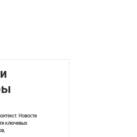
ти
ры
нтекст. Новости 
ти ключевых 
в, 