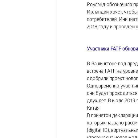
Роулэнд обозначила пр
Ирландии хочет, чтобы
потребителей. Инициат
2018 году и проведенн
Участники FATF обнови
В Вашингтоне под пре
встреча FATF на уровн
одобрили проект новог
Одновременно участник
они будут проводиться 
двух лет. В июле 2019
Китая.
В принятой декларации
которых названо рассм
(digital ID), виртуаль
утверждена новая мод