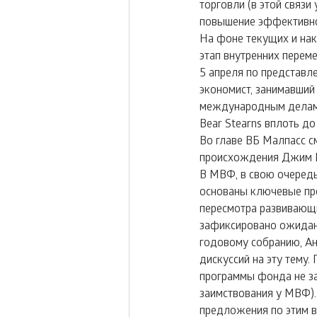
торговли (в этой связ
повышение эффективно
На фоне текущих и нак
этап внутренних переме
5 апреля по представл
экономист, занимавший
международным делам.
Bear Stearns вплоть д
Во главе ВБ Малпасс с
происхождения Джим Ё
В МВФ, в свою очередь,
основаны ключевые про
пересмотра развивающи
зафиксировано ожидани
годовому собранию, Ан
дискуссий на эту тему
программы фонда не за 
заимствования у МВФ).
предложения по этим в