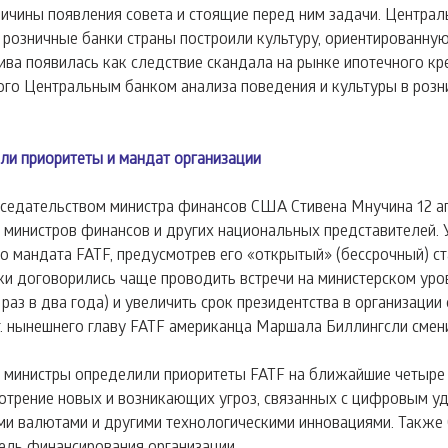
ичины появления совета и стоящие перед ним задачи. Централ
 розничные банки страны построили культуру, ориентированную
ива появилась как следствие скандала на рынке ипотечного кр
ого Центральным банком анализа поведения и культуры в розн
ли приоритеты и мандат организации
дседательством министра финансов США Стивена Мнучина 12 а
е министров финансов и других национальных представителей. 
о мандата FATF, предусмотрев его «открытый» (бессрочный) ста
и договорились чаще проводить встречи на министерском уров
раз в два года) и увеличить срок президентства в организации 
 г. нынешнего главу FATF американца Маршала Биллингсли смен
 министры определили приоритеты FATF на ближайшие четыре г
отрение новых и возникающих угроз, связанных с цифровым у
ными валютами и другими технологическими инновациями. Также
ель финансирования организации.