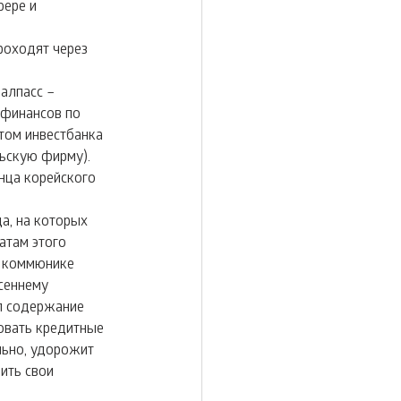
ере и 
роходят через 
алпасс – 
 финансов по 
ом инвестбанка 
ьскую фирму). 
нца корейского 
а, на которых 
атам этого 
в коммюнике 
сеннему 
л содержание 
овать кредитные 
льно, удорожит 
ить свои 