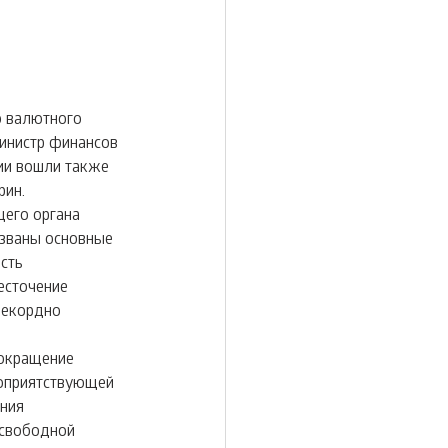
 валютного 
инистр финансов 
ии вошли также 
рин.
его органа 
званы основные 
сть 
есточение 
рекордно 
окращение 
гоприятствующей 
ния 
 свободной 