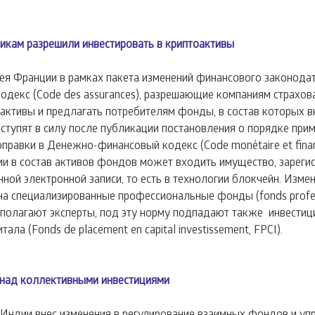
икам разрешили инвестировать в криптоактивы
я Франции в рамках пакета изменений финансового законодат
кодекс (Code des assurances), разрешающие компаниям страхов
оактивы и предлагать потребителям фонды, в состав которых 
ступят в силу после публикации постановления о порядке прим
равки в Денежно-финансовый кодекс (Code monétaire et financ
ми в состав активов фондов может входить имущество, зарегис
нной электронной записи, то есть в технологии блокчейн. Изме
 на специализированные профессиональные фонды (fonds profes
как полагают эксперты, под эту норму подпадают также  инвест
ала (Fonds de placement en capital investissement, FPCI).
 над коллективными инвестициями
Индии внес изменения в регулирование взаимных фондов и у