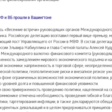
ВФ и ВБ прошли в Вашингтоне
ись «Весенние встречи» руководящих органов Международного
нка. Российскую делегацию возглавил первый вице-премьер, м
ающий пост Управляющего от России в МВФ. В состав делегац
ссии Эльвира Набиуллина и глава Счетной палаты Алексей Куд
 Международного валютно-финансового комитета (руководящ
енность замедлением мирового экономического подъема и на
ой экономики: напряженность в торговой сфере, неопределенно
еской политики, геополитические риски и внезапное резкое уж
 фоне ограниченных возможностей экономической политики, 
ю уровней долга и повышенной финансовой уязвимости.
 свою приверженность проведению политики, нацеленной на с
в коммюнике отмечена необходимость проведения гибкой и бла
ики, таргетирования инфляции, в также декларируются обеща
курентных девальваций и в целом придерживаться принципов