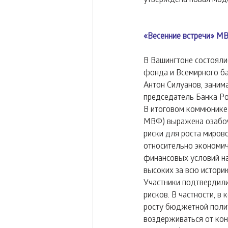
«Весенние встречи» М
В Вашингтоне состоял
фонда и Всемирного ба
Антон Силуанов, заним
председатель Банка Ро
В итоговом коммюнике
МВФ) выражена озабоч
риски для роста миров
относительно экономич
финансовых условий на
высоких за всю истори
Участники подтвердили
рисков. В частности, 
росту бюджетной полит
воздерживаться от кон