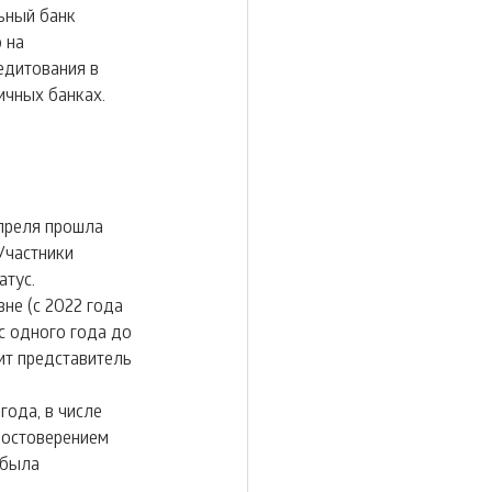
ьный банк 
 на 
едитования в 
ичных банках.
преля прошла 
Участники 
тус. 
не (с 2022 года 
с одного года до 
ит представитель 
ода, в числе 
достоверением 
 была 