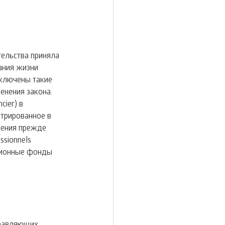
ельства приняла 
ания жизни 
включены такие 
енения закона.
ier) в 
трированное в 
нения прежде 
sionnels 
иционные фонды 
правляющих 