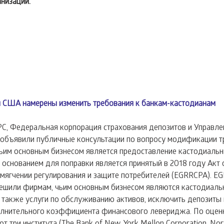
низаций.
ы США намерены изменить требования к банкам-кастодианам
, Федеральная корпорация страхования депозитов и Управле
объявили публичные консультации по вопросу модификации тр
чьим основным бизнесом является предоставление кастодиальны
, основанием для поправки является принятый в 2018 году Акт 
смягчении регулирования и защите потребителей (EGRRCPA). EG
ешили фирмам, чьим основным бизнесом являются кастодиаль
а также услуги по обслуживанию активов, исключить депозиты 
олнительного коэффициента финансового левериджа. По оценк
т три института (The Bank of New York Mellon Corporation, Nort