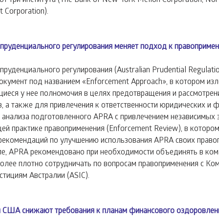
t Corporation).
 пруденциального регулирования меняет подход к правоприме
руденциального регулирования (Australian Prudential Regulation
кумент под названием «Enforcement Approach», в котором изл
иеся у нее полномочия в целях предотвращения и рассмотрен
, а также для привлечения к ответственности юридических и ф
 анализа подготовленного APRA с привлечением независимых 
й практике правоприменения (Enforcement Review), в котором
рекомендаций по улучшению использования APRA своих право
ле, APRA рекомендовано при необходимости объединять в ком
олее плотно сотрудничать по вопросам правоприменения с Ком
стициям Австралии (ASIC).
ы США снижают требования к планам финансового оздоровлен