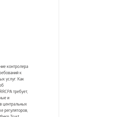
ние контролера 
ебований к 
х услуг. Как 
об 
RRCPA требует, 
ные и 
в центральных 
е регуляторов, 
hern Trust 