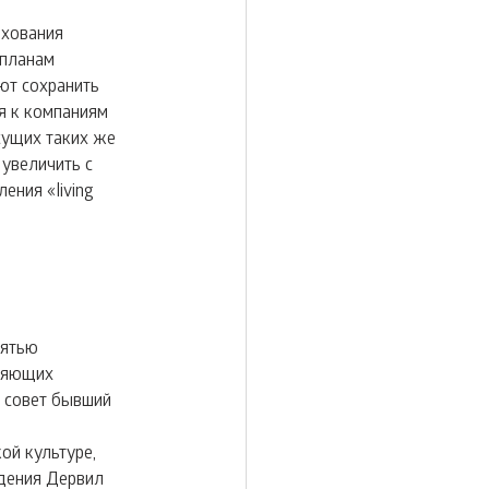
хования 
планам 
ют сохранить 
я к компаниям 
сущих таких же 
увеличить с 
ния «living 
пятью 
ляющих 
 совет бывший 
й культуре, 
дения Дервил 