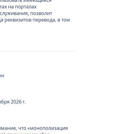
ользовать имеющиеся
ах на порталах
бслуживания, позволит
а реквизитов перевода, в том
он
бря 2026 г.
имание, что «монополизация