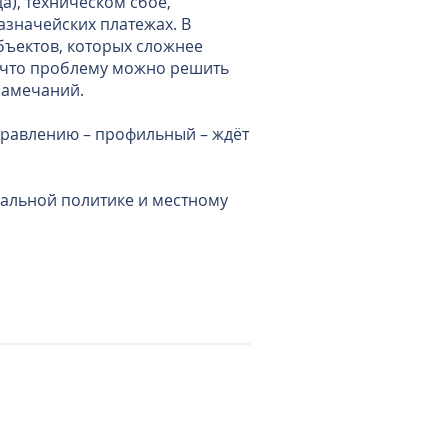
а), техническом сбое,
азначейских платежах. В
ъектов, которых сложнее
, что проблему можно решить
замечаний.
правлению – профильный – ждёт
альной политике и местному