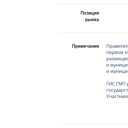
Позиция
рынка
Правител
Примечания
первом э
размещен
и муници
и муници
ГИС ГМП 
государс
Участники