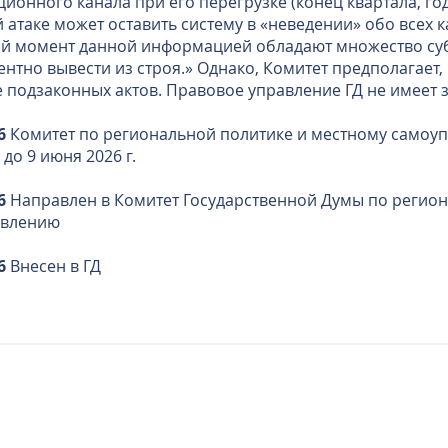
онного канала при его перегрузке (конец квартала, год
 атаке может оставить систему в «неведении» обо всех к
й момент данной информацией обладают множество суб
нтно вывести из строя.» Однако, Комитет предполагает
е подзаконных актов. Правовое управление ГД не имеет 
6
Комитет по региональной политике и местному самоу
до 9 июня 2026 г.
6
Направлен в Комитет Государственной Думы по регион
авлению
6
Внесен в ГД