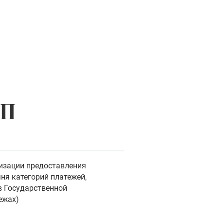
МП
низации предоставления
ня категорий платежей,
в Государственной
ежах)