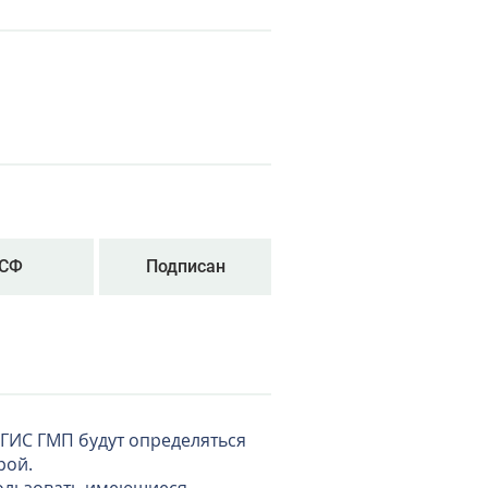
СФ
Подписан
 ГИС ГМП будут определяться
рой.