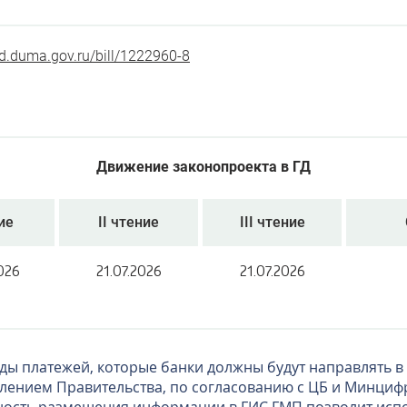
zd.duma.gov.ru/bill/1222960-8
Движение законопроекта в ГД
ие
II чтение
III чтение
026
21.07.2026
21.07.2026
ды платежей, которые банки должны будут направлять в
лением Правительства, по согласованию с ЦБ и Минциф