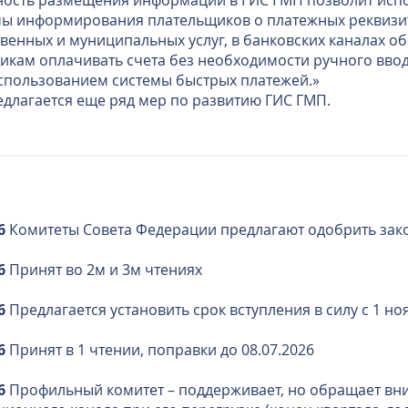
ость размещения информации в ГИС ГМП позволит исп
ы информирования плательщиков о платежных реквизит
твенных и муниципальных услуг, в банковских каналах о
икам оплачивать счета без необходимости ручного ввод
использованием системы быстрых платежей.»
едлагается еще ряд мер по развитию ГИС ГМП.
6
Комитеты Совета Федерации предлагают одобрить зак
6
Принят во 2м и 3м чтениях
6
Предлагается установить срок вступления в силу с 1 ноя
6
Принят в 1 чтении, поправки до 08.07.2026
26
Профильный комитет – поддерживает, но обращает вн